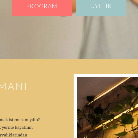
PROGRAM
ÜYELİK
MANI
şamak istemez miydin?
 yerine hayatının
ırvalıklarından