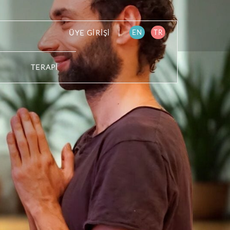
ÜYE GİRİŞİ
|
EN
TR
TERAPİ