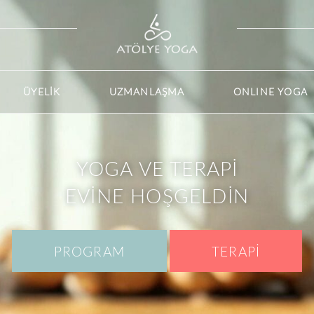
RENT)
ÜYELİK
UZMANLAŞMA
ONLINE YOGA
YOGA VE TERAPİ
EVİNE HOŞGELDİN
PROGRAM
TERAPİ