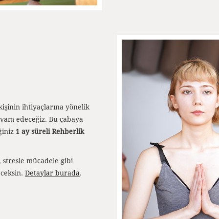
şinin ihtiyaçlarına yönelik
devam edeceğiz. Bu çabaya
ğiniz
1 ay süreli Rehberlik
, stresle mücadele gibi
eceksin.
Detaylar burada
.