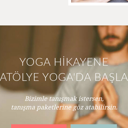
YOGA HİKAYENE
ATÖLYE YOGA'DA BAŞL
Bizimle tanışmak istersen,
tanışma paketlerine göz atabilirsin.